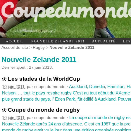
ACCUEIL
NOUVELLE ZELANDE 2011
ACTUALITÉ
LES
Accueil du site
>
Rugby
>
Nouvelle Zelande 2011
Nouvelle Zelande 2011
Dernier ajout : 27 juin 2013.
Les stades de la WorldCup
-
Auckland, Dunedin, Hamilton, H
10 juin 2011
, par
coupe du monde
Nelson, … tout le pays respire rugby C’est au tout début du XXeme 
plus grand stade du pays, l’ Eden Park, fût édifié à Auckland. Pouvant
Coupe du monde de rugby
-
La coupe du monde de rugby est
10 juin 2011
, par
coupe du monde
Nouvelle Zélande après 24 ans d’absence. C’est en 1987 que la pr
monde de rugby avait vu le jour dans une édition organisée conjointe